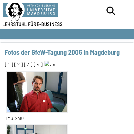
LEHRSTUHL FÜR
E-BUSINESS
Fotos der GfeW-Tagung 2006 in Magdeburg
[
1
] [
2
] [
3
] [
4
]
IMG_2410