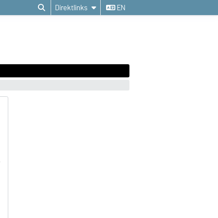
Direktlinks
EN
e
s
e
n
n