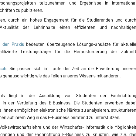
chungsprojekten teilzunehmen und Ergebnisse in internationa
hriften zu publizieren.
en, durch ein hohes Engagement für die Studierenden und durc
ktualität der Lehrinhalte einen effizienten und nachhaltige
 der Praxis
bedeuten überzeugende Lösungs-ansätze für aktuell
lifizierte Leistungsträger für die Herausforderung der Zukunf
sch
. Sie passen sich im Laufe der Zeit an die Erweiterung unsere
ns genauso wichtig wie das Teilen unseres Wissens mit anderen.
ls liegt in der Ausbildung von Studenten der Fachrichtun
re in der Vertiefung des E-Business. Die Studenten erwerben dabe
 Ihnen ermöglichen elektronische Märkte zu analysieren, strukturiere
en auf ihrem Weg in das E-Business beratend zu unterstützen.
olkswirtschaftslehre und der Wirtschafts- informatik die Möglichkei
gängen und der Fachrichtung E-Business zu knüpfen, wie z.B. da