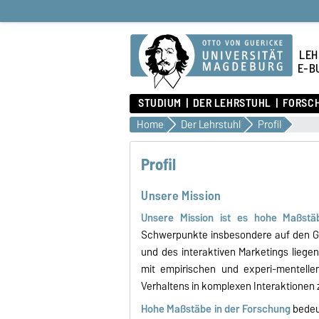
LEH
E-B
STUDIUM
DER LEHRSTUHL
FORSC
Home
Der Lehrstuhl
Profil
Profil
Unsere Mission
Unsere Mission ist es hohe Maßstä
Schwerpunkte insbesondere auf den G
und des interaktiven Marketings liege
mit empirischen und experi-mentell
Verhaltens in komplexen Interaktionen z
Hohe Maßstäbe in der Forschung
bedeu