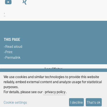
THIS PAGE
Read aloud
Print
Permalink
Legal Notes
We use cookies and similar technologies to provide this website
Privacy Policy
reliably, embed external content and analyze usage for statistical
purposes.
Accessibility
For details, please see our
privacy policy
.
Cookie settings
Cookie settings
I decline
That's ok